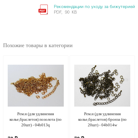
Рекомендации по уходу за бижутерией
PDF, 90 KB
Похожие товары в категории
Рем.н (для удлинения
Рем.н (для удлинения
колье,браслетов) позолота (по
колье,браслетов) бронза (по
20шт) - 04b013q
20шт) - 04b014w