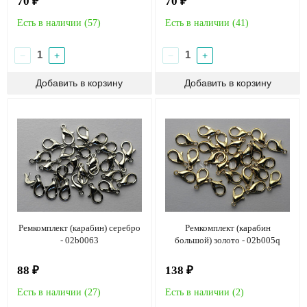
70 ₽
70 ₽
Есть в наличии (
57
)
Есть в наличии (
41
)
−
+
−
+
Ремкомплект (карабин) серебро
Ремкомплект (карабин
- 02b0063
большой) золото - 02b005q
88 ₽
138 ₽
Есть в наличии (
27
)
Есть в наличии (
2
)