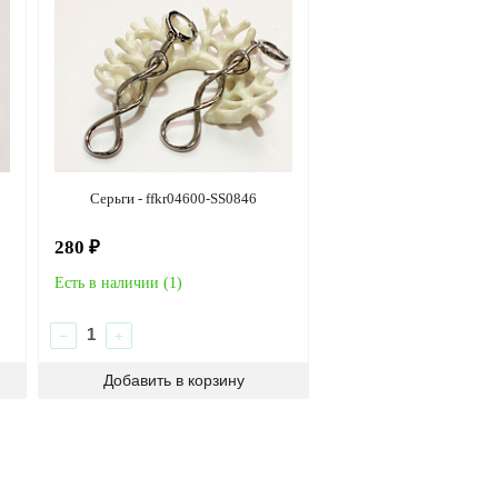
Серьги - ffkr04600-SS0846
280 ₽
Есть в наличии (
1
)
−
+