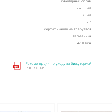
ювелирный сплав
55х55 мм
65 мм
2 г
сертификация не требуется
гальваника
4-10 мкн
Рекомендации по уходу за бижутерией
PDF, 90 KB