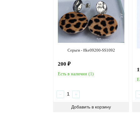
Серьги - ffke09200-SS1092
200 ₽
1
Есть в наличии (
1
)
Е
−
+