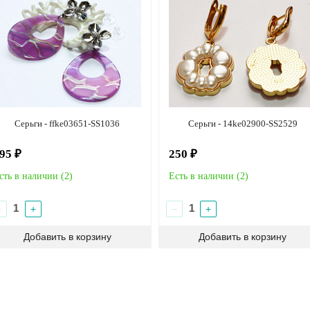
Серьги - ffke03651-SS1036
Серьги - 14ke02900-SS2529
95 ₽
250 ₽
сть в наличии (
2
)
Есть в наличии (
2
)
−
+
−
+