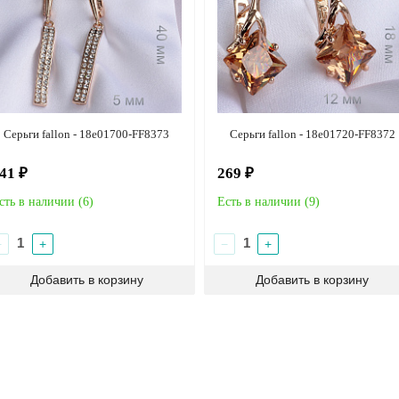
Серьги fallon - 18e01700-FF8373
Серьги fallon - 18e01720-FF8372
41 ₽
269 ₽
сть в наличии (
6
)
Есть в наличии (
9
)
−
+
−
+