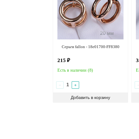
Серьги fallon - 18e01700-FF8380
215 ₽
3
Есть в наличии (
8
)
Е
−
+