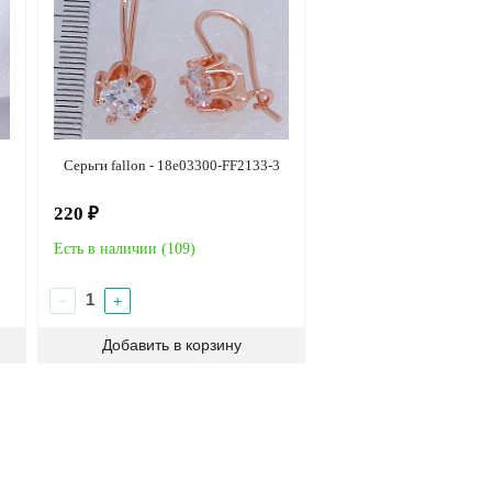
Серьги fallon - 18e03300-FF2133-3
220 ₽
Есть в наличии (
109
)
−
+